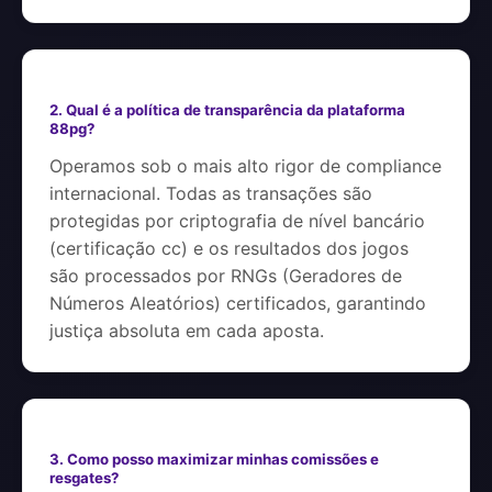
2. Qual é a política de transparência da plataforma
88pg?
Operamos sob o mais alto rigor de compliance
internacional. Todas as transações são
protegidas por criptografia de nível bancário
(certificação cc) e os resultados dos jogos
são processados por RNGs (Geradores de
Números Aleatórios) certificados, garantindo
justiça absoluta em cada aposta.
3. Como posso maximizar minhas comissões e
resgates?