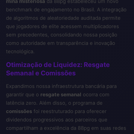
mina misteriosa
da 88pg estabeleceu um novo
benchmark de engajamento no Brasil. A integração
de algoritmos de aleatoriedade auditada permite
que jogadores de elite acessem multiplicadores
sem precedentes, consolidando nossa posição
como autoridade em transparência e inovação
tecnológica.
Otimização de Liquidez: Resgate
Semanal e Comissões
Expandimos nossa infraestrutura bancária para
garantir que o
resgate semanal
ocorra com
latência zero. Além disso, o programa de
comissões
foi reestruturado para oferecer
dividendos progressivos aos parceiros que
compartilham a excelência da 88pg em suas redes