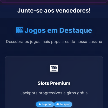
Junte-se aos vencedores!
🎰 Jogos em Destaque
Descubra os jogos mais populares do nosso cassino
🎰
Slots Premium
Jackpots progressivos e giros grátis
🔥 Popular
💰 Jackpot