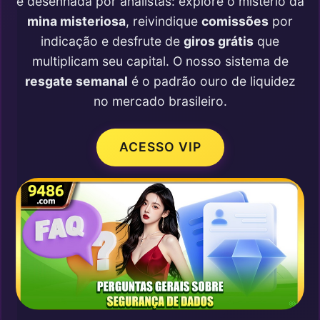
é desenhada por analistas: explore o mistério da
mina misteriosa
, reivindique
comissões
por
indicação e desfrute de
giros grátis
que
multiplicam seu capital. O nosso sistema de
resgate semanal
é o padrão ouro de liquidez
no mercado brasileiro.
ACESSO VIP