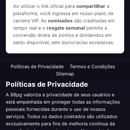
Ao utilizar o link oficial para
compartilhar
a
plataforma, você ingressa em nosso plano de
carreira VIP. As
comissões
são creditadas em
tempo real e o
resgate semanal
permite a
conversão direta de pontos e dividendos em
saldo disponível, sem burocracias excessivas.
Políticas de Privacidade
Termos e Condições
Sitemap
Políticas de Privacidade
A 88pg valoriza a privacidade de seus usuários e
está empenhada em proteger todas as informações
pessoais fornecidas durante o uso de nossos
serviços. Todos os dados coletados são utilizados
exclusivamente para fins de melhoria contínua da